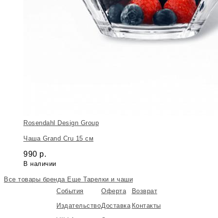
Rosendahl Design Group
Чаша Grand Cru 15 см
990
р.
В наличии
Все товары бренда
Еще Тарелки и чаши
События
Оферта
Возврат
Издательство
Доставка
Контакты