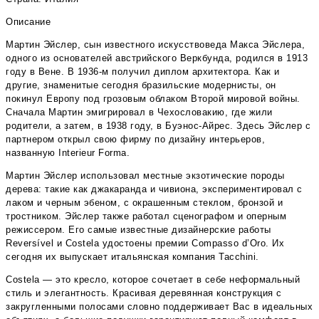
Описание
Мартин Эйслер, сын известного искусствоведа Макса Эйслера,
одного из основателей австрийского Веркбунда, родился в 1913
году в Вене. В 1936-м получил диплом архитектора. Как и
другие, знаменитые сегодня бразильские модернисты, он
покинул Европу под грозовым облаком Второй мировой войны.
Сначала Мартин эмигрировал в Чехословакию, где жили
родители, а затем, в 1938 году, в Буэнос-Айрес. Здесь Эйслер с
партнером открыл свою фирму по дизайну интерьеров,
названную Interieur Forma.
Мартин Эйслер использовал местные экзотические породы
дерева: такие как джакаранда и чивиона, экспериментировал с
лаком и черным эбеном, с окрашенным стеклом, бронзой и
тростником. Эйслер также работал сценографом и оперным
режиссером. Его самые известные дизайнерские работы
Reversível и Costela удостоены премии Compasso d’Oro. Их
сегодня их выпускает итальянская компания Tacchini.
Costela — это кресло, которое сочетает в себе неформальный
стиль и элегантность. Красивая деревянная конструкция с
закругленными полосами словно поддерживает Вас в идеальных