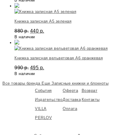
В наличии
Книжка записная A5 зеленая
880
р.
440
р.
В наличии
Книжка записная вельветовая А6 оранжевая
990
р.
495
р.
В наличии
Все товары бренда
Еще Записные книжки и блокноты
События
Оферта
Возврат
Издательство
Доставка
Контакты
VILLA
Оплата
PERLOV