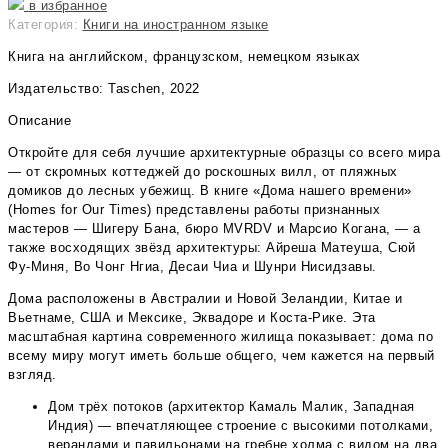
в избранное
Категория:
Книги на иностранном языке
Книга на английском, французском, немецком языках
Издательство: Taschen, 2022
Описание
Откройте для себя лучшие архитектурные образцы со всего мира
— от скромных коттеджей до роскошных вилл, от пляжных
домиков до лесных убежищ. В книге «Дома нашего времени»
(Homes for Our Times) представлены работы признанных
мастеров — Шигеру Бана, бюро MVRDV и Марсио Когана, — а
также восходящих звёзд архитектуры: Айреша Матеуша, Сюй
Фу‑Миня, Во Чонг Нгиа, Десаи Чиа и Шунри Нисидзавы.
Дома расположены в Австралии и Новой Зеландии, Китае и
Вьетнаме, США и Мексике, Эквадоре и Коста‑Рике. Эта
масштабная картина современного жилища показывает: дома по
всему миру могут иметь больше общего, чем кажется на первый
взгляд.
Дом трёх потоков (архитектор Камаль Малик, Западная
Индия) — впечатляющее строение с высокими потолками,
верандами и павильонами на гребне холма с видом на два