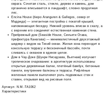
оврага. Сочетая сталь, стекло, дерево и камень, дом
органично вписывается в ландшафт, словно продолжая
лес.
Encina House (бюро Aranguren & Gallegos, север от
Мадрида) — элегантная постройка с покатой крышей,
напоминающая беседку. Нижний уровень вписан в скалу, а
с верхним его соединяет естественная каменная стена.
Прибрежный дом (Seaside House, Синъити Огава,
префектура Канагава) — минималистичный двухэтажный
шедевр с видом на Тихий океан. Жилая зона переходит в
консольную террасу и бесконечный бассейн, почти
сливаясь с океаном в единое целое.
Дом в Чау‑Доке (Шунри Нисидзава, Вьетнам) излучает
тропическое очарование: в архитектуре использованы
открытые деревянные балки, плетёный бамбук, бетонные
панели, внутренние балконы и террасы. Рифлёные
железные панели выполняют роль подвижных стен и
ставен, открывая вид на рисовые поля.
Артикул: N.M.-TA1062
Характеристики